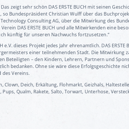
 Das zeigt sehr schön DAS ERSTE BUCH mit seinen Geschic
r“, so Bundespräsident Christian Wulff über das Buchproje
Technology Consulting AG, über die Mitwirkung des Bunde
en Verein DAS ERSTE BUCH und alle Mitwirkenden eine beson
h künftig für unseren Nachwuchs fortzusetzen.“
CH e.V. dieses Projekt jedes Jahr ehrenamtlich. DAS ERSTE
rgermeisters einer teilnehmenden Stadt. Die Mitwirkung za
n Beteiligten – den Kindern, Lehrern, Partnern und Sponso
rzlich bedanken. Ohne sie wäre diese Erfolgsgeschichte n
 des Vereins.
 Clown, Deich, Erkältung, Flohmarkt, Geizhals, Haltestelle
, Pups, Qualm, Rakete, Salto, Torwart, Unterhose, Versteck