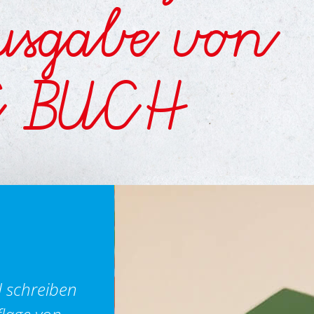
usgabe von
E BUCH
d schreiben