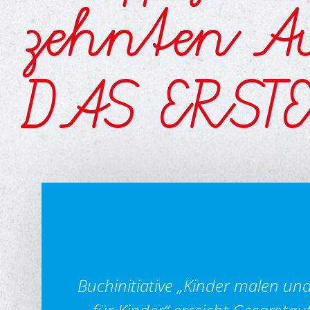
zehnten A
DAS ERST
Buchinitiative „Kinder malen un