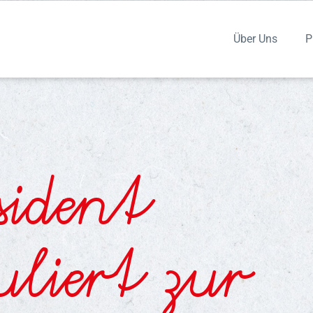
Über Uns
P
sident
uliert zur