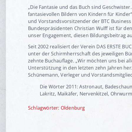
„Die Fantasie und das Buch sind Geschwister.
fantasievollen Bildern von Kindern für Kinde
und Vorstandsvorsitzender der BTC Business 
Bundespräsidenten Christian Wulff ist für d
unser Engagement, diesen Bildungsbeitrag auc
Seit 2002 realisiert der Verein DAS ERSTE BU
unter der Schirmherrschaft des jeweiligen Bü
zehnte Buchauflage. „Wir möchten uns bei alle
Unterstützung in den letzten zehn Jahren he
Schünemann, Verleger und Vorstandsmitglied
Die Wörter 2011: Astronaut, Badeschaum,
Lakritz, Maikäfer, Nervenkitzel, Ohrwurm
Schlagwörter:
Oldenburg