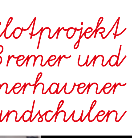
ilotprojekt
Bremer und
merhavener
undschulen