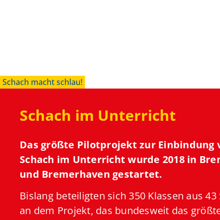
Eine Stun
Eine Stun
Eine Stun
Eine Stun
Eine Stun
Eine Stun
Eine Stun
Eine Stun
Eine Stun
Schach pr
Schach pr
Schach pr
Schach pr
Schach pr
Schach pr
Schach pr
Schach pr
Schach pr
Schach macht schlau!
Schach im Unterricht
Das größte Pilotprojekt zur Einbindung 
mehr Infos
mehr Infos
mehr Infos
mehr Infos
mehr Infos
mehr Infos
mehr Infos
mehr Infos
mehr Infos
Schach im Unterricht wurde 2018 in Br
und Bremerhaven gestartet.
Bislang beteiligten sich 350 Klassen aus 43
an dem Projekt, das bundesweit das größte