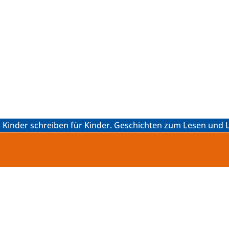
Kinder schreiben für Kinder. Geschichten zum Lesen und L
„Lesen macht nicht nur Spa
mehr Freude bereitet d