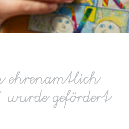
n ehren­amtlich
‘ wurde gefördert