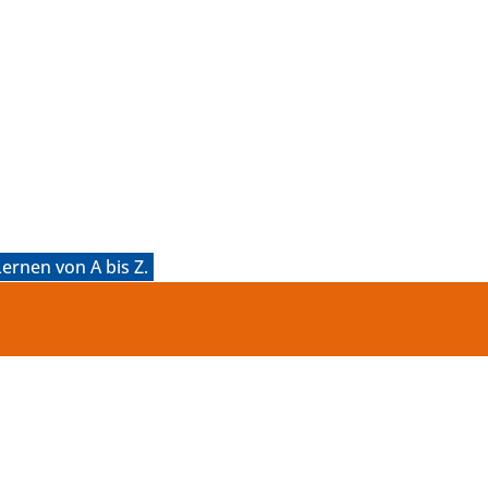
ernen von A bis Z.
ß, sondern fördert auch die Kre
as Lesen und Vorlesen, wenn e