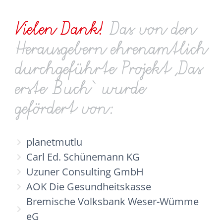
Bremer Sponsoren
Vielen Dank!
Das von den
Herausgebern ehren­amtlich
durchgeführte Projekt ‚Das
erste Buch‘ wurde
gefördert von:
planetmutlu
Carl Ed. Schünemann KG
Uzuner Consulting GmbH
AOK Die Gesundheitskasse
Bremische Volksbank Weser-Wümme
eG