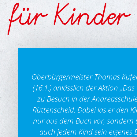
für Kinder
Oberbürgermeister Thomas Kufe
(16.1.) anlässlich der Aktion „Das
zu Besuch in der Andreasschule
Rüttenscheid. Dabei las er den K
nur aus dem Buch vor, sondern u
auch jedem Kind sein eigenes 