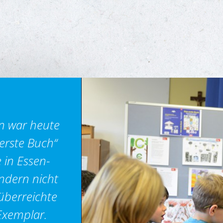
n war heute
 erste Buch“
 in Essen-
indern nicht
̈berreichte
Exemplar.