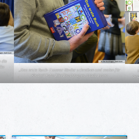
 die
lke
„Das erste Buch- Essener Kinder schreiben und malen für
Kinder“ Foto: Elke Brochhagen, Stadt Essen
Gru