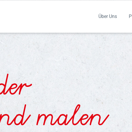
Über Uns
P
der
und malen