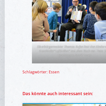
Oberbürgermeister Thomas Kufen liest den Kindern
Geschichte“Luftballon“ aus dem Buch vor. Foto: E
Brochhagen, Stadt Essen
Schlagwörter:
Essen
Das könnte auch interessant sein: