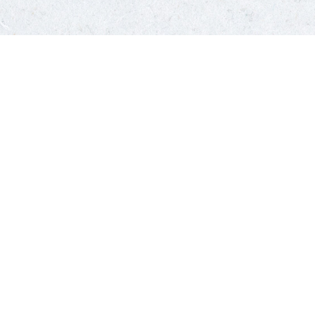
Das erste Buch e. V.
Postfach, 28174 Bremen
Tel: 0421-3690337
Fax: 0421-3690339
kontakt@daserstebuch.de
www.daserstebuch.de
Spendenkonto
Bankverbindung
Das erste Buch e. V.