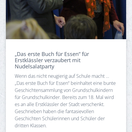
„Das erste Buch für Essen“ für
Erstklässler verzaubert mit
Nudelsalatparty
Wenn das nicht neugierig auf Schule macht …
„Das erste Buch für Essen“ beinhaltet eine bunte
Geschichtensammlung von Grundschulkindern
für Grundschulkinder. Bereits zum 18. Mal wird
es an alle Erstklässler der Stadt verschenkt.
Geschrieben haben die fantasievollen
Geschichten Schülerinnen und Schüler der
dritten Klassen.